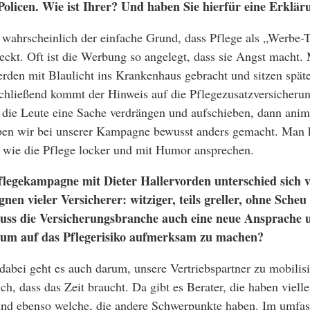
Policen. Wie ist Ihrer? Und haben Sie hierfür eine Erklär
 wahrscheinlich der einfache Grund, dass Pflege als „Werbe
eckt. Oft ist die Werbung so angelegt, dass sie Angst macht
erden mit Blaulicht ins Krankenhaus gebracht und sitzen spät
schließend kommt der Hinweis auf die Pflegezusatzversicheru
 die Leute eine Sache verdrängen und aufschieben, dann anim
en wir bei unserer Kampagne bewusst anders gemacht. Man 
 wie die Pflege locker und mit Humor ansprechen.
flegekampagne mit Dieter Hallervorden unterschied sich 
n vieler Versicherer: witziger, teils greller, ohne Scheu
uss die Versicherungsbranche auch eine neue Ansprache 
 um auf das Pflegerisiko aufmerksam zu machen?
dabei geht es auch darum, unsere Vertriebspartner zu mobilis
ch, dass das Zeit braucht. Da gibt es Berater, die haben vielle
d ebenso welche, die andere Schwerpunkte haben. Im umfa