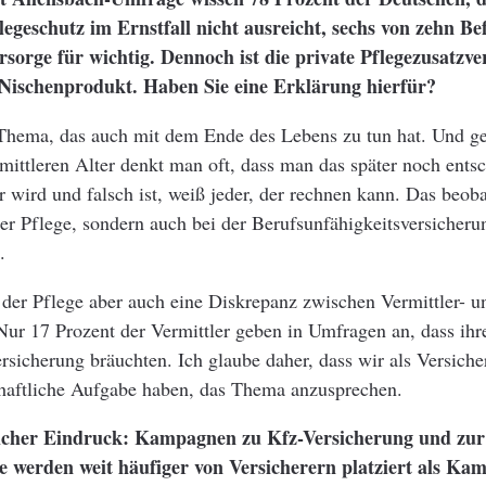
flegeschutz im Ernstfall nicht ausreicht, sechs von zehn Be
rsorge für wichtig. Dennoch ist die private Pflegezusatzv
 Nischenprodukt. Haben Sie eine Erklärung hierfür?
n Thema, das auch mit dem Ende des Lebens zu tun hat. Und g
mittleren Alter denkt man oft, dass man das später noch ents
r wird und falsch ist, weiß jeder, der rechnen kann. Das beob
der Pflege, sondern auch bei der Berufsunfähigkeitsversicheru
.
der Pflege aber auch eine Diskrepanz zwischen Vermittler- u
Nur 17 Prozent der Vermittler geben in Umfragen an, dass ih
rsicherung bräuchten. Ich glaube daher, dass wir als Versich
chaftliche Aufgabe haben, das Thema anzusprechen.
icher Eindruck: Kampagnen zu Kfz-Versicherung und zur
e werden weit häufiger von Versicherern platziert als Ka