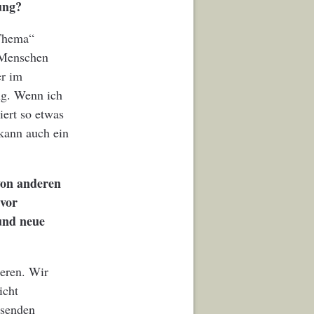
ung?
-Thema“
. Menschen
er im
ng. Wenn ich
iert so etwas
kann auch ein
von anderen
 vor
und neue
ieren. Wir
icht
ssenden