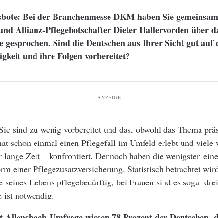
sbote: Bei der Branchenmesse DKM haben Sie gemeinsam
und Allianz-Pflegebotschafter Dieter Hallervorden über 
e gesprochen. Sind die Deutschen aus Ihrer Sicht gut auf
igkeit und ihre Folgen vorbereitet?
ANZEIGE
 Sie sind zu wenig vorbereitet und das, obwohl das Thema präse
at schon einmal einen Pflegefall im Umfeld erlebt und viele
r lange Zeit – konfrontiert. Dennoch haben die wenigsten ein
rm einer Pflegezusatzversicherung. Statistisch betrachtet wird
seines Lebens pflegebedürftig, bei Frauen sind es sogar drei
e ist notwendig.
t Allensbach-Umfrage wissen 78 Prozent der Deutschen, d