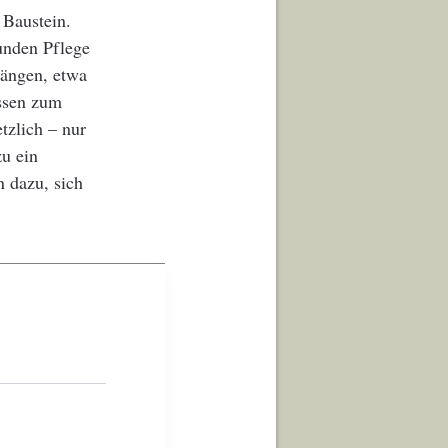
 Baustein.
Kunden Pflege
hängen, etwa
issen zum
tzlich – nur
zu ein
n dazu, sich