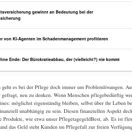
tsversicherung gewinnt an Bedeutung bei der
bsicherung
er von KI-Agenten im Schadenmanagement profitieren
hne Ende: Der Bürokratieabbau, der (vielleicht?) nie kommt
h geht es bei der Pflege doch immer um Problemlösungen. Au
er gefragt, neu zu denken. Wenn Menschen pflegebedürftig we
eines: möglichst eigenständig bleiben, selbst über ihr Leben 
inanziell unabhängig zu sein. Diesen finanziellen Aspekt dec
e Produkte, wie etwa unser PflegetagegeldBest, ab. Es ist fle
 und das Geld steht Kunden im Pflegefall zur freien Verfügun