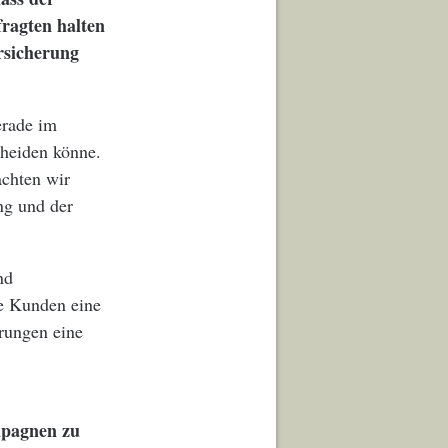
fragten halten
ersicherung
erade im
cheiden könne.
achten wir
ng und der
nd
re Kunden eine
erungen eine
mpagnen zu