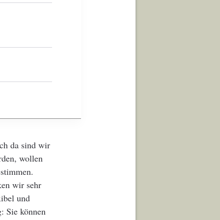
ch da sind wir
rden, wollen
bestimmen.
ken wir sehr
xibel und
g: Sie können