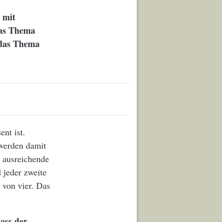
 mit
das Thema
 das Thema
nt ist.
 werden damit
e ausreichende
 jeder zweite
 von vier. Das
ass der