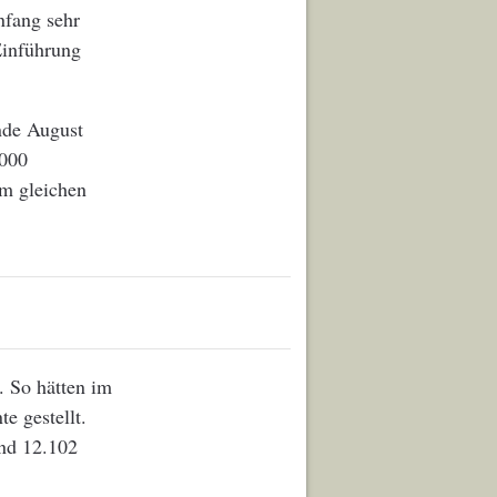
nfang sehr
Einführung
nde August
.000
im gleichen
. So hätten im
e gestellt.
ind 12.102