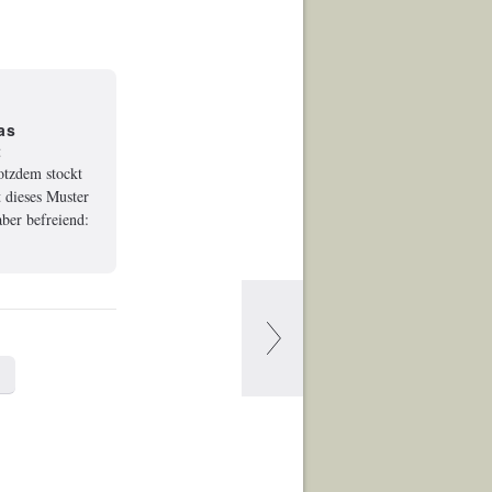
as
t
rotzdem stockt
 dieses Muster
ber befreiend: