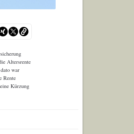
rsicherung
ie Altersrente
 dato war
e Rente
 eine Kürzung