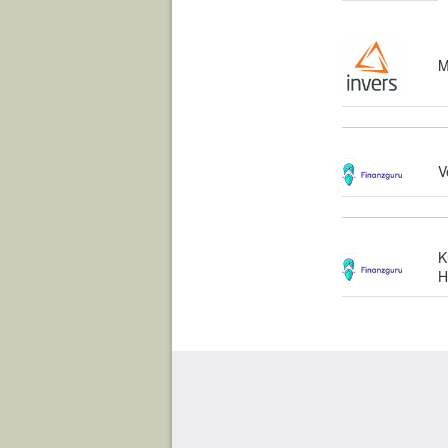
M
V
K
H