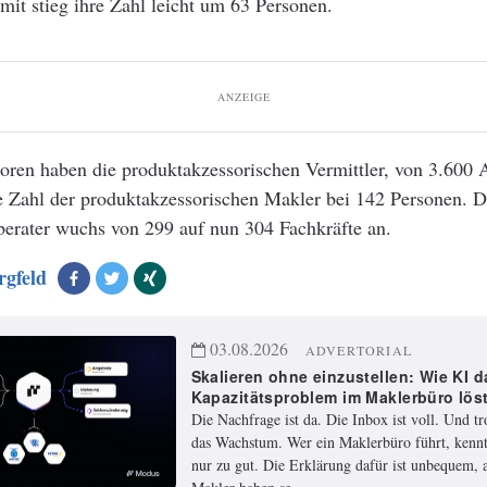
damit stieg ihre Zahl leicht um 63 Personen.
ANZEIGE
oren haben die produktakzessorischen Vermittler, von 3.600 A
e Zahl der produktakzessorischen Makler bei 142 Personen. D
berater wuchs von 299 auf nun 304 Fachkräfte an.
rgfeld
03.08.2026
ADVERTORIAL
Skalieren ohne einzustellen: Wie KI d
Kapazitätsproblem im Maklerbüro lös
Die Nachfrage ist da. Die Inbox ist voll. Und t
das Wachstum. Wer ein Maklerbüro führt, kennt
nur zu gut. Die Erklärung dafür ist unbequem, a