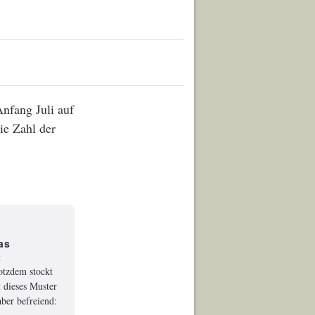
nfang Juli auf
ie Zahl der
as
t
rotzdem stockt
 dieses Muster
ber befreiend: