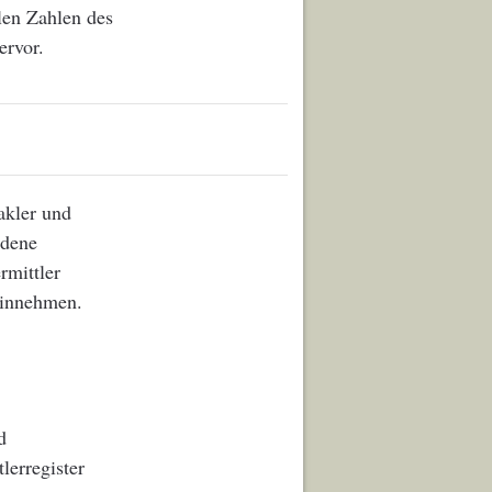
llen Zahlen des
ervor.
akler und
ndene
rmittler
hinnehmen.
d
erregister