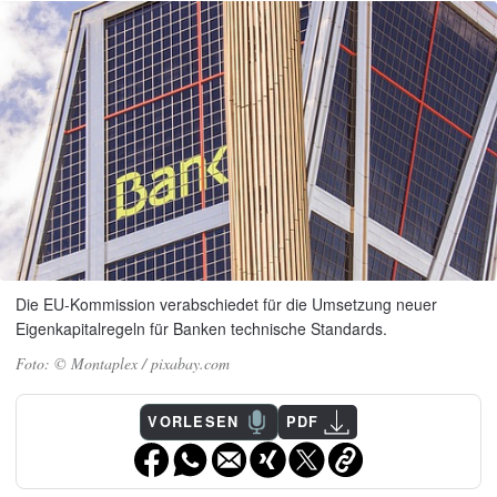
Die EU-Kommission verabschiedet für die Umsetzung neuer
Eigenkapitalregeln für Banken technische Standards.
© Montaplex / pixabay.com
VORLESEN
PDF