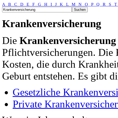
A
B
C
D
E
F
G
H
I
J
K
L
M
N
O
P
Q
R
S
Krankenversicherung
Die
Krankenversicherung
Pflichtversicherungen. Die 
Kosten, die durch Krankhei
Geburt entstehen. Es gibt di
Gesetzliche Krankenvers
Private Krankenversiche