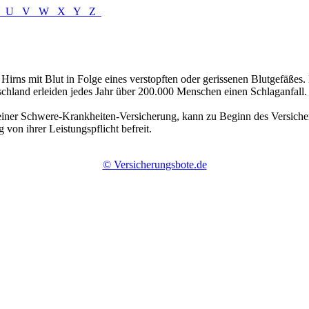
T
U
V
W
X
Y
Z
s Hirns mit Blut in Folge eines verstopften oder gerissenen Blutgefäße
schland erleiden jedes Jahr über 200.000 Menschen einen Schlaganfall.
einer Schwere-Krankheiten-Versicherung, kann zu Beginn des Versicher
 von ihrer Leistungspflicht befreit.
© Versicherungsbote.de