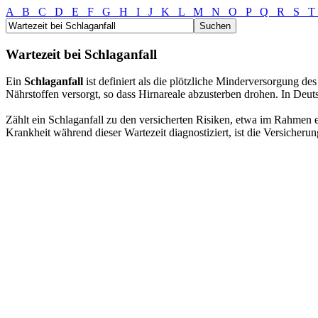
A
B
C
D
E
F
G
H
I
J
K
L
M
N
O
P
Q
R
S
Wartezeit bei Schlaganfall
Ein
Schlaganfall
ist definiert als die plötzliche Minderversorgung de
Nährstoffen versorgt, so dass Hirnareale abzusterben drohen. In Deut
Zählt ein Schlaganfall zu den versicherten Risiken, etwa im Rahmen 
Krankheit während dieser Wartezeit diagnostiziert, ist die Versicherung