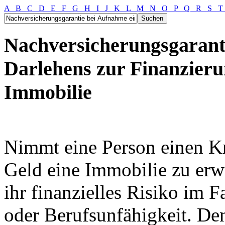
A
B
C
D
E
F
G
H
I
J
K
L
M
N
O
P
Q
R
S
Nachversicherungsgarant
Darlehens zur Finanzieru
Immobilie
Nimmt eine Person einen Kr
Geld eine Immobilie zu erwe
ihr finanzielles Risiko im 
oder Berufsunfähigkeit. D