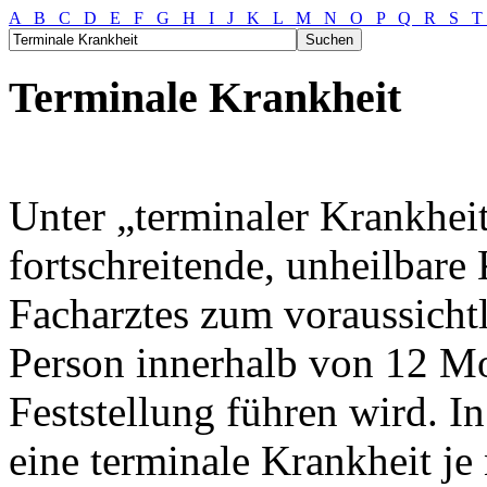
A
B
C
D
E
F
G
H
I
J
K
L
M
N
O
P
Q
R
S
Terminale Krankheit
Unter „terminaler Krankheit
fortschreitende, unheilbare
Facharztes zum voraussicht
Person innerhalb von 12 M
Feststellung führen wird. I
eine terminale Krankheit je 