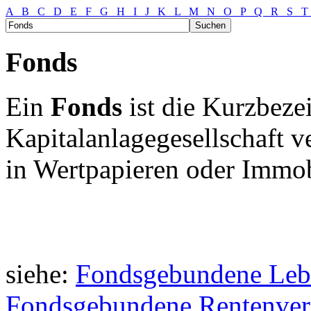
A
B
C
D
E
F
G
H
I
J
K
L
M
N
O
P
Q
R
S
Fonds
Ein
Fonds
ist die Kurzbeze
Kapitalanlagegesellschaft 
in Wertpapieren oder Immob
siehe:
Fondsgebundene Leb
Fondsgebundene Rentenver