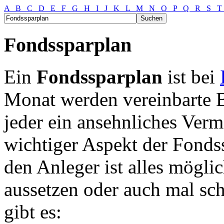
A
B
C
D
E
F
G
H
I
J
K
L
M
N
O
P
Q
R
S
Fondssparplan
Ein
Fondssparplan
ist bei
Monat werden vereinbarte B
jeder ein ansehnliches Ver
wichtiger Aspekt der Fondssp
den Anleger ist alles mögli
aussetzen oder auch mal sc
gibt es: