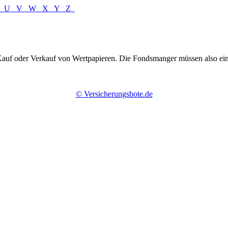
T
U
V
W
X
Y
Z
m Kauf oder Verkauf von Wertpapieren. Die Fondsmanger müssen also ein
© Versicherungsbote.de