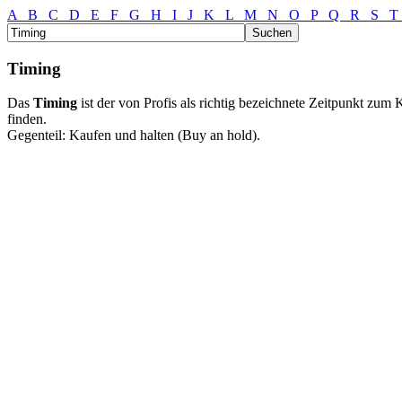
A
B
C
D
E
F
G
H
I
J
K
L
M
N
O
P
Q
R
S
Timing
Das
Timing
ist der von Profis als richtig bezeichnete Zeitpunkt zu
finden.
Gegenteil: Kaufen und halten (Buy an hold).