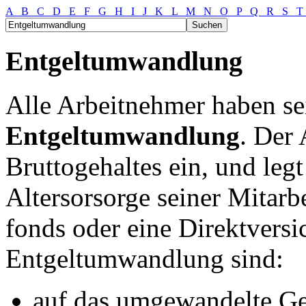
A
B
C
D
E
F
G
H
I
J
K
L
M
N
O
P
Q
R
S
Entgeltumwandlung
Alle Arbeitnehmer haben se
Entgeltumwandlung
. Der 
Bruttogehaltes ein, und legt
Altersorsorge seiner Mitarbe
fonds oder eine Direktversi
Entgeltumwandlung sind:
auf das umgewandelte Ge