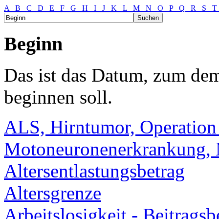
A
B
C
D
E
F
G
H
I
J
K
L
M
N
O
P
Q
R
S
Beginn
Das ist das Datum, zum dem
beginnen soll.
ALS, Hirntumor, Operation
Motoneuronenerkrankung, M
Altersentlastungsbetrag
Altersgrenze
Arbeitslosigkeit - Beitragsb