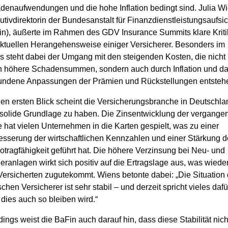
denaufwendungen und die hohe Inflation bedingt sind. Julia Wi
tivdirektorin der Bundesanstalt für Finanzdienstleistungsaufsic
in), äußerte im Rahmen des GDV Insurance Summits klare Kriti
aktuellen Herangehensweise einiger Versicherer. Besonders im
s steht dabei der Umgang mit den steigenden Kosten, die nicht 
h höhere Schadensummen, sondern auch durch Inflation und da
undene Anpassungen der Prämien und Rückstellungen entsteh
den ersten Blick scheint die Versicherungsbranche in Deutschla
 solide Grundlage zu haben. Die Zinsentwicklung der vergange
 hat vielen Unternehmen in die Karten gespielt, was zu einer
esserung der wirtschaftlichen Kennzahlen und einer Stärkung d
otragfähigkeit geführt hat. Die höhere Verzinsung bei Neu- und
eranlagen wirkt sich positiv auf die Ertragslage aus, was wied
Versicherten zugutekommt. Wiens betonte dabei: „Die Situation 
chen Versicherer ist sehr stabil – und derzeit spricht vieles dafü
dies auch so bleiben wird.“
dings weist die BaFin auch darauf hin, dass diese Stabilität nich