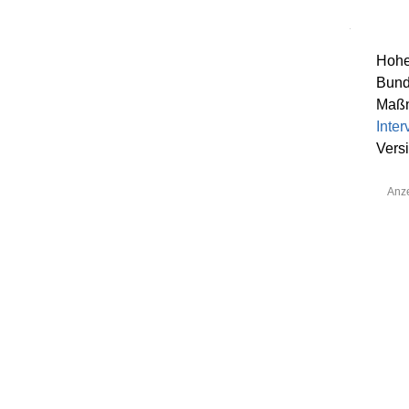
Hohe
Bunde
Maßn
Inter
Vers