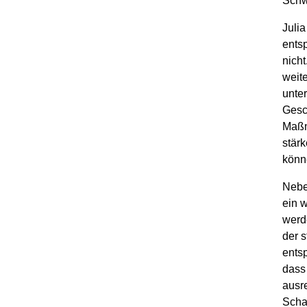
Schw
Julia
entsp
nich
weite
unter
Gesc
Maßn
stärk
könn
Nebe
ein 
werd
der 
ents
dass
ausre
Scha