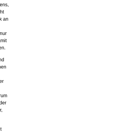
ens,
ht
k an
nur
mit
en.
nd
nen
er
erum
der
r,
t