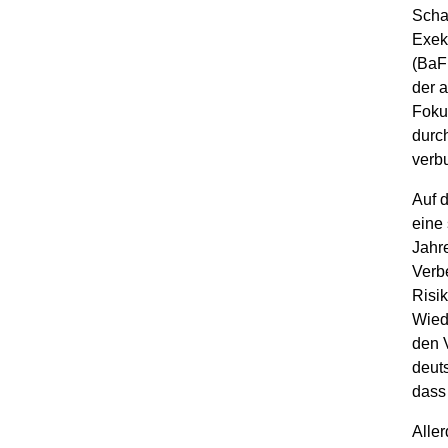
Scha
Exeku
(BaF
der 
Foku
durc
verb
Auf 
eine
Jahre
Verb
Risik
Wied
den 
deuts
dass 
Aller