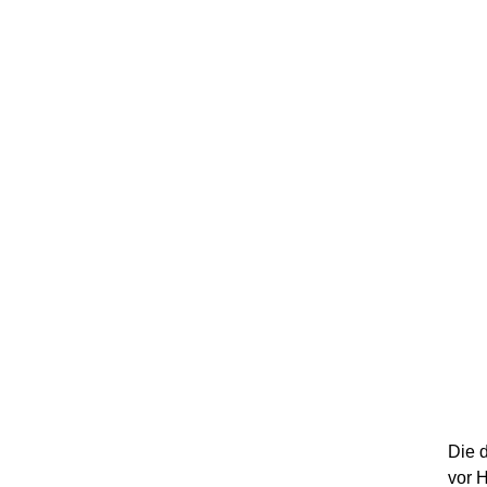
Die d
vor 