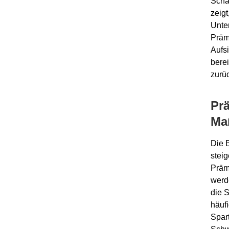
Scha
zeigt
Unte
Präm
Aufs
berei
zurüc
Pr
Ma
Die B
stei
Präm
werde
die 
häuf
Spart