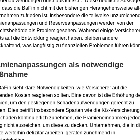
denaufwendungen durchaus kritisch.“ Diese deutliche Aussage
, dass die BaFin nicht mit der bisherigen Herangehensweise all
rnehmen zufrieden ist. Insbesondere die teilweise unzureichen
ienanpassungen und Reserveanpassungen werden von der
ichtsbehörde als Problem gesehen. Während einige Versichere
ts auf die Entwicklung reagiert haben, bleiben andere
khaltend, was langfristig zu finanziellen Problemen führen könn
ämienanpassungen als notwendige
ßnahme
aFin sieht klare Notwendigkeiten, wie Versicherer auf die
genden Kosten reagieren sollten. Eine davon ist die Erhöhung d
ien, um den gestiegenen Schadenaufwendungen gerecht zu
n. Dies betrifft insbesondere Sparten wie die Kfz-Versicherung
Schäden kontinuierlich zunehmen, die Prämieneinnahmen jedo
ig nicht ausreichen, um diese zu decken. Unternehmen, die in d
e weiterhin defizitär arbeiten, geraten zunehmend in