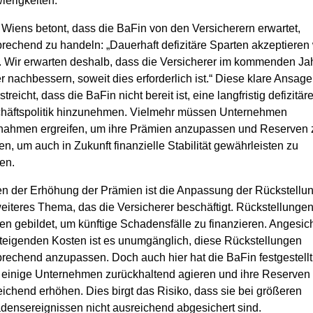
ierigkeiten.
 Wiens betont, dass die BaFin von den Versicherern erwartet,
rechend zu handeln: „Dauerhaft defizitäre Sparten akzeptieren 
t. Wir erwarten deshalb, dass die Versicherer im kommenden Ja
r nachbessern, soweit dies erforderlich ist.“ Diese klare Ansage
streicht, dass die BaFin nicht bereit ist, eine langfristig defizitär
häftspolitik hinzunehmen. Vielmehr müssen Unternehmen
ahmen ergreifen, um ihre Prämien anzupassen und Reserven 
en, um auch in Zukunft finanzielle Stabilität gewährleisten zu
en.
n der Erhöhung der Prämien ist die Anpassung der Rückstellu
weiteres Thema, das die Versicherer beschäftigt. Rückstellunge
en gebildet, um künftige Schadensfälle zu finanzieren. Angesic
steigenden Kosten ist es unumgänglich, diese Rückstellungen
prechend anzupassen. Doch auch hier hat die BaFin festgestellt
 einige Unternehmen zurückhaltend agieren und ihre Reserven 
ichend erhöhen. Dies birgt das Risiko, dass sie bei größeren
densereignissen nicht ausreichend abgesichert sind.