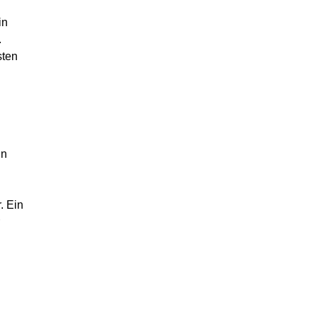
in
.
sten
in
. Ein
n