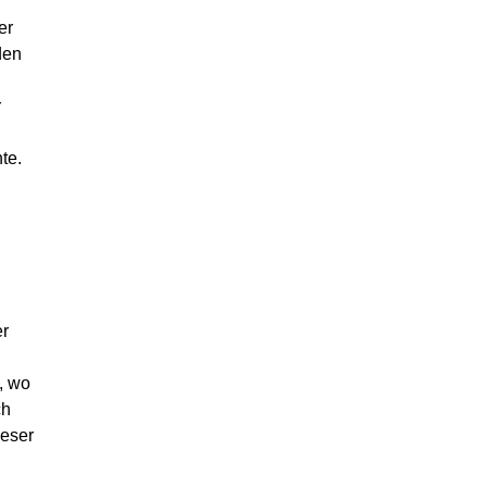
er
den
r
te.
er
, wo
ch
ieser