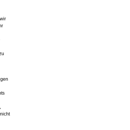
wir
hr
e
zu
ngen
n
hts
,
nicht