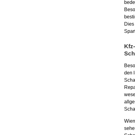
bede
Beso
best
Dies 
Spar
Kfz
Sch
Beso
den l
Scha
Repar
wesen
allg
Scha
Wien
sehe