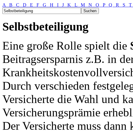
A
B
C
D
E
F
G
H
I
J
K
L
M
N
O
P
Q
R
S
Selbstbeteiligung
Eine große Rolle spielt die
Beitragsersparnis z.B. in de
Krankheitskostenvollversic
Durch verschieden festgeleg
Versicherte die Wahl und ka
Versicherungsprämie erhebl
Der Versicherte muss dann 