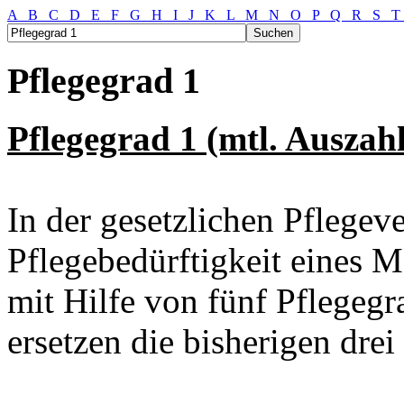
A
B
C
D
E
F
G
H
I
J
K
L
M
N
O
P
Q
R
S
Pflegegrad 1
Pflegegrad 1 (mtl. Auszah
In der gesetzlichen Pflegev
Pflegebedürftigkeit eines 
mit Hilfe von fünf Pflegegr
ersetzen die bisherigen drei