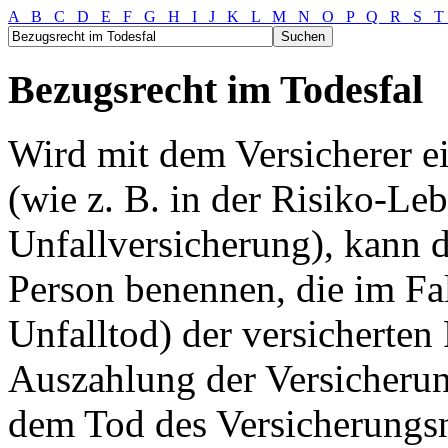
A
B
C
D
E
F
G
H
I
J
K
L
M
N
O
P
Q
R
S
Bezugsrecht im Todesfal
Wird mit dem Versicherer e
(wie z. B. in der Risiko-Le
Unfallversicherung), kann 
Person benennen, die im Fal
Unfalltod) der versicherten
Auszahlung der Versicherun
dem Tod des Versicherungs